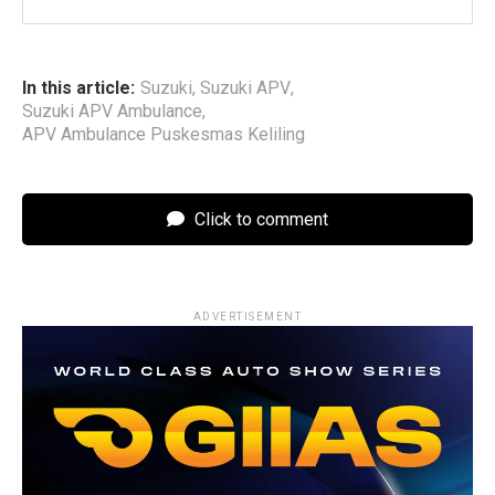
In this article:
Suzuki
,
Suzuki APV
,
Suzuki APV Ambulance
,
APV Ambulance Puskesmas Keliling
Click to comment
ADVERTISEMENT