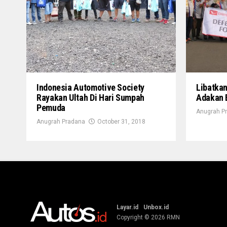
Indonesia Automotive Society
Libatkan
Rayakan Ultah Di Hari Sumpah
Adakan 
Pemuda
Anugrah P
Anugrah Pradana
October 31, 2018
Layar.id
Unbox.id
Copyright © 2026
RMN