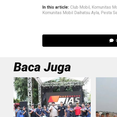
In this article:
Club Mobil
,
Komunitas Mo
Komunitas Mobil Daihatsu Ayla
,
Pesta Se
C
Baca Juga