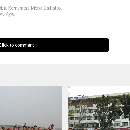
bil
,
Komunitas Mobil Daihatsu
,
ru Ayla
lick to comment