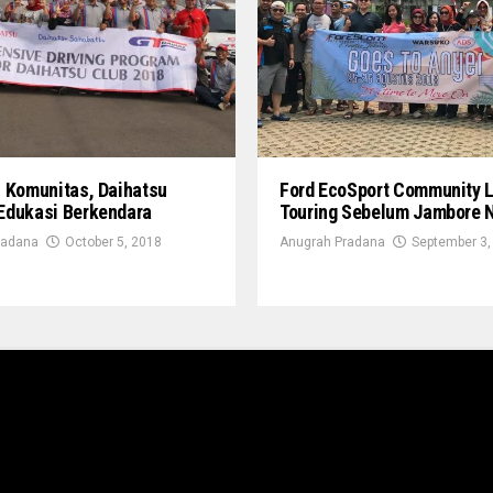
 Komunitas, Daihatsu
Ford EcoSport Community 
Edukasi Berkendara
Touring Sebelum Jambore 
radana
October 5, 2018
Anugrah Pradana
September 3,