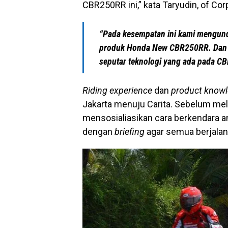
CBR250RR ini,” kata Taryudin, of C
“Pada kesempatan ini kami mengund
produk Honda New CBR250RR. Dan T
seputar teknologi yang ada pada C
Riding experience
dan
product know
Jakarta menuju Carita. Sebelum me
mensosialiasikan cara berkendara 
dengan
briefing
agar semua berjalan