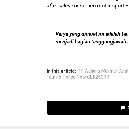
after sales
konsumen motor sport Hon
Karya yang dimuat ini adalah tan
menjadi bagian tanggungjawab r
In this article:
PT Wahana Makmur Sejat
Touring Honda New CBR250RR
C