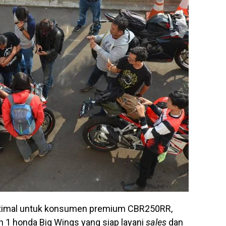
ptimal untuk konsumen premium CBR250RR,
 1 honda Big Wings yang siap layani
sales
dan