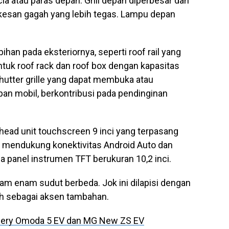
ia atau paras depan. Grill depan diperbesar dan
kesan gagah yang lebih tegas. Lampu depan
ihan pada eksteriornya, seperti roof rail yang
tuk roof rack dan roof box dengan kapasitas
shutter grille yang dapat membuka atau
epan mobil, berkontribusi pada pendinginan
head unit touchscreen 9 inci yang terpasang
mendukung konektivitas Android Auto dan
ga panel instrumen TFT berukuran 10,2 inci.
lam enam sudut berbeda. Jok ini dilapisi dengan
rah sebagai aksen tambahan.
Chery Omoda 5 EV dan MG New ZS EV