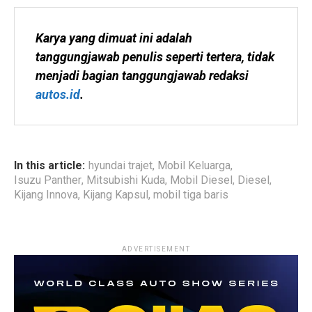
Karya yang dimuat ini adalah 
tanggungjawab penulis seperti tertera, tidak 
menjadi bagian tanggungjawab redaksi 
autos.id
.
In this article:
hyundai trajet
,
Mobil Keluarga
,
Isuzu Panther
,
Mitsubishi Kuda
,
Mobil Diesel
,
Diesel
,
Kijang Innova
,
Kijang Kapsul
,
mobil tiga baris
ADVERTISEMENT