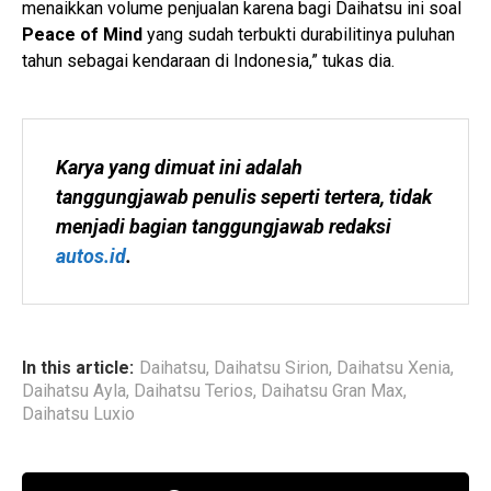
menaikkan volume penjualan karena bagi Daihatsu ini soal
Peace of Mind
yang sudah terbukti durabilitinya puluhan
tahun sebagai kendaraan di Indonesia,” tukas dia.
Karya yang dimuat ini adalah 
tanggungjawab penulis seperti tertera, tidak 
menjadi bagian tanggungjawab redaksi 
autos.id
.
In this article:
Daihatsu
,
Daihatsu Sirion
,
Daihatsu Xenia
,
Daihatsu Ayla
,
Daihatsu Terios
,
Daihatsu Gran Max
,
Daihatsu Luxio