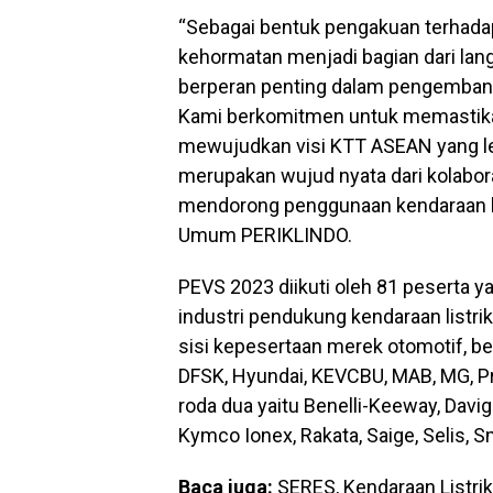
“Sebagai bentuk pengakuan terhada
kehormatan menjadi bagian dari lan
berperan penting dalam pengembangan 
Kami berkomitmen untuk memastikan
mewujudkan visi KTT ASEAN yang lebi
merupakan wujud nyata dari kolabora
mendorong penggunaan kendaraan lis
Umum PERIKLINDO.
PEVS 2023 diikuti oleh 81 peserta yan
industri pendukung kendaraan listrik
sisi kepesertaan merek otomotif, b
DFSK, Hyundai, KEVCBU, MAB, MG, Pre
roda dua yaitu Benelli-Keeway, Dav
Kymco Ionex, Rakata, Saige, Selis, S
Baca juga:
SERES, Kendaraan Listrik