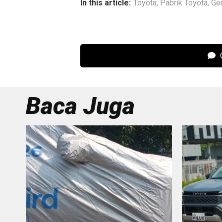
In this article:
Toyota
,
Pabrik Toyota
,
Ge
C
Baca Juga