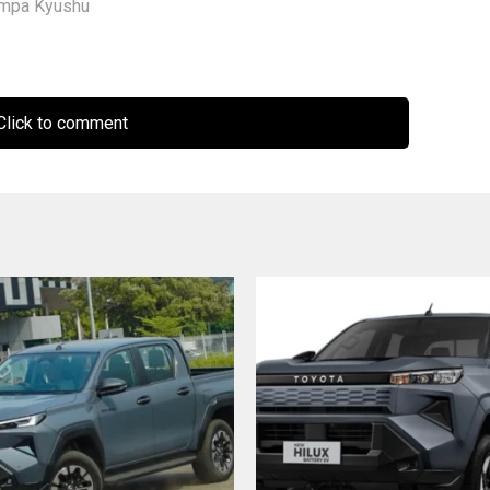
mpa Kyushu
lick to comment