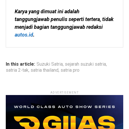
Karya yang dimuat ini adalah 
tanggungjawab penulis seperti tertera, tidak 
menjadi bagian tanggungjawab redaksi 
autos.id
.
In this article:
Suzuki Satria
,
sejarah suzuki satria
,
satria 2-tak
,
satria thailand
,
satria pro
ADVERTISEMENT