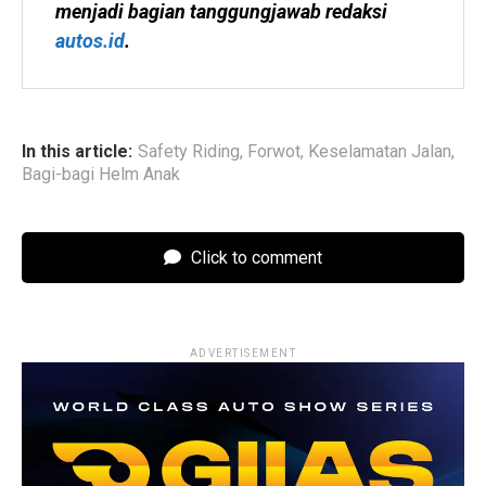
menjadi bagian tanggungjawab redaksi 
autos.id
.
In this article:
Safety Riding
,
Forwot
,
Keselamatan Jalan
,
Bagi-bagi Helm Anak
Click to comment
ADVERTISEMENT