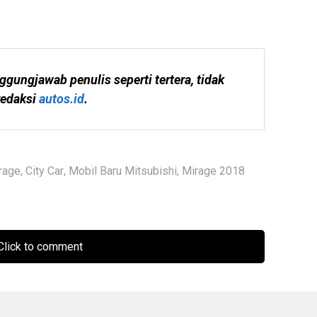
ggungjawab penulis seperti tertera, tidak 
edaksi 
autos.id
.
rage
,
City Car
,
Mobil Baru Mitsubishi
,
Mirage 2018
lick to comment