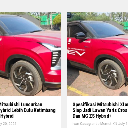
Mitsubishi Luncurkan
Spesifikasi Mitsubishi Xfo
ybrid Lebih Dulu Ketimbang
Siap Jadi Lawan Yaris Cros
 Hybrid
Dan MG ZS Hybrid+
ly 20, 2026
Ivan Casagrande Momot
July 