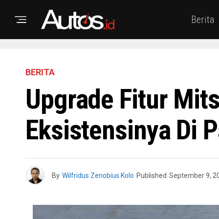
Berita
BERITA
Upgrade Fitur Mit
Eksistensinya Di 
By
Wilfridus Zenobius Kolo
Published
September 9, 2