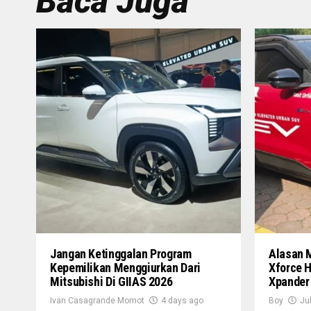
Baca Juga
Jangan Ketinggalan Program
Alasan 
Kepemilikan Menggiurkan Dari
Xforce H
Mitsubishi Di GIIAS 2026
Xpander
Ivan Casagrande Momot
4 days ago
Boy
Ju