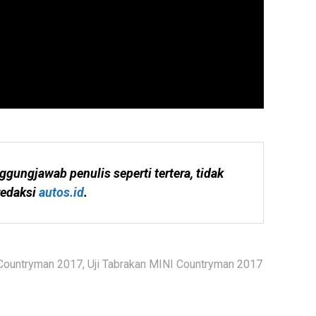
ggungjawab penulis seperti tertera, tidak 
edaksi 
autos.id
.
Countryman 2017
,
Uji Tabrakan MINI Countryman 2017