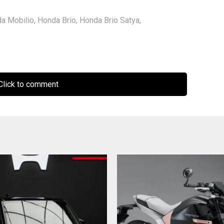
a Mobilio
,
Honda Brio
,
Honda Brio Satya
,
lick to comment