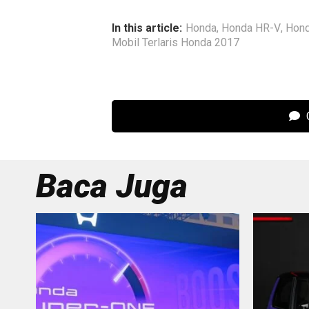
In this article:
Honda
,
Honda HR-V
,
Hond
Mobil Terlaris Honda 2017
C
Baca Juga