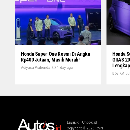
Honda Super-One Resmi Di Angka
Honda S
Rp400 Jutaan, Masih Murah!
GIIAS 20
Lengkap
Adiyasa Prahenda
1 day ago
Boy
Ju
Layar.id
Unbox.id
Copyright © 2026
RMN