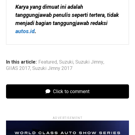
Karya yang dimuat ini adalah 
tanggungjawab penulis seperti tertera, tidak 
menjadi bagian tanggungjawab redaksi 
autos.id
.
In this article:
Featured
,
Suzuki
,
Suzuki Jimny
,
GIIAS 2017
,
Suzuki Jimny 2017
Click to comment
ADVERTISEMENT