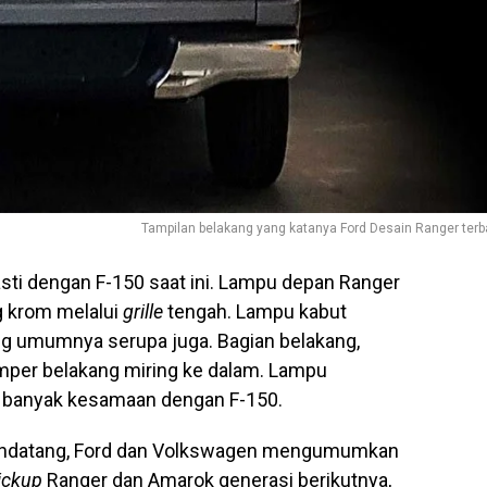
Tampilan belakang yang katanya Ford Desain Ranger terb
asti dengan F-150 saat ini. Lampu depan Ranger
g krom melalui
grille
tengah. Lampu kabut
ng umumnya serupa juga. Bagian belakang,
mper belakang miring ke dalam. Lampu
ki banyak kesamaan dengan F-150.
mendatang, Ford dan Volkswagen mengumumkan
ickup
Ranger dan Amarok generasi berikutnya,