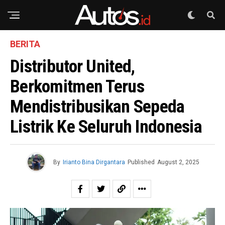
BERITA
Distributor United,
Berkomitmen Terus
Mendistribusikan Sepeda
Listrik Ke Seluruh Indonesia
By
Irianto Bina Dirgantara
Published
August 2, 2025