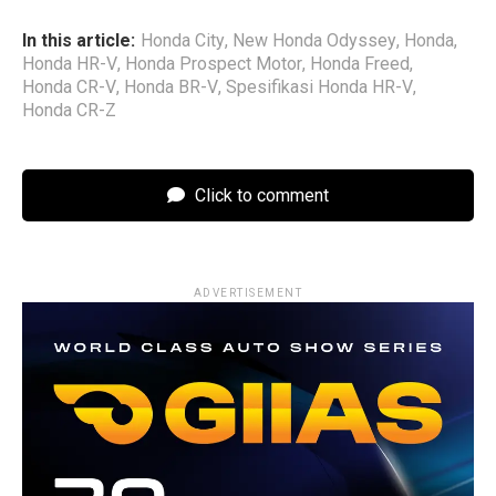
In this article:
Honda City
,
New Honda Odyssey
,
Honda
,
Honda HR-V
,
Honda Prospect Motor
,
Honda Freed
,
Honda CR-V
,
Honda BR-V
,
Spesifikasi Honda HR-V
,
Honda CR-Z
Click to comment
ADVERTISEMENT