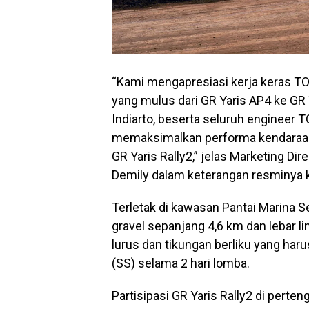
“Kami mengapresiasi kerja keras T
yang mulus dari GR Yaris AP4 ke GR Y
Indiarto, beserta seluruh engineer
memaksimalkan performa kendaraan
GR Yaris Rally2,” jelas Marketing Di
Demily dalam keterangan resminya k
Terletak di kawasan Pantai Marina S
gravel sepanjang 4,6 km dan lebar l
lurus dan tikungan berliku yang haru
(SS) selama 2 hari lomba.
Partisipasi GR Yaris Rally2 di per