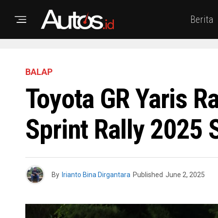
Berita
BALAP
Toyota GR Yaris R
Sprint Rally 2025 
By
Irianto Bina Dirgantara
Published
June 2, 2025