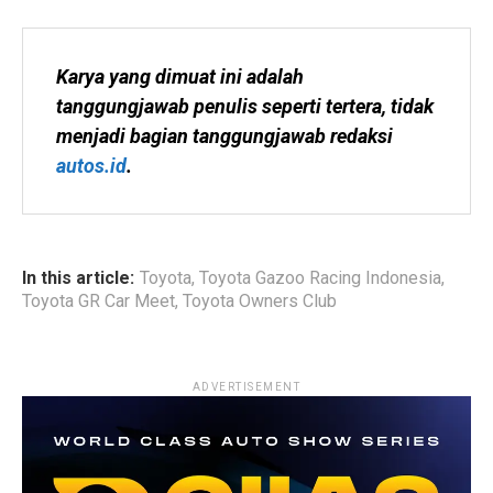
Karya yang dimuat ini adalah 
tanggungjawab penulis seperti tertera, tidak 
menjadi bagian tanggungjawab redaksi 
autos.id
.
In this article:
Toyota
,
Toyota Gazoo Racing Indonesia
,
Toyota GR Car Meet
,
Toyota Owners Club
ADVERTISEMENT