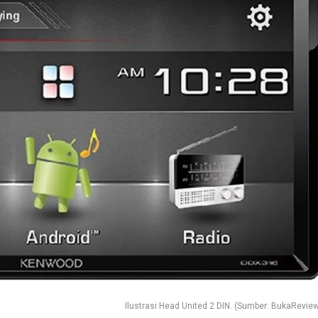
Ilustrasi Head United 2 DIN. (Sumber: BukaRevie