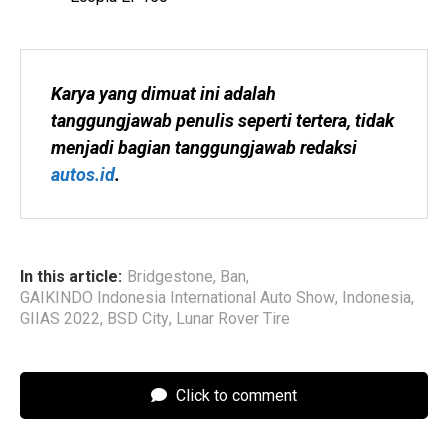
Karya yang dimuat ini adalah 
tanggungjawab penulis seperti tertera, tidak 
menjadi bagian tanggungjawab redaksi 
autos.id
.
In this article:
Bridgestone
,
Ban
,
GAIKINDO Indonesia International Auto Show
,
Indonesia
,
GIIAS 2022
,
BSD City
,
Lunar Rover Tire
Click to comment