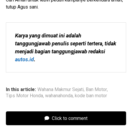
tutup Agus sani.
Karya yang dimuat ini adalah 
tanggungjawab penulis seperti tertera, tidak 
menjadi bagian tanggungjawab redaksi 
autos.id
.
In this article:
Wahana Makmur Sejati
,
Ban Motor
,
Tips Motor Honda
,
wahanahonda
,
kode ban motor
Click to comment