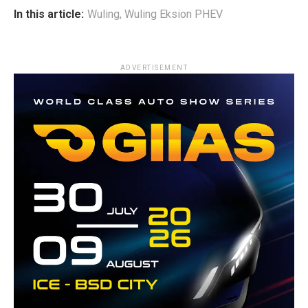
In this article:
Wuling
,
Wuling Eksion PHEV
ADVERTISEMENT