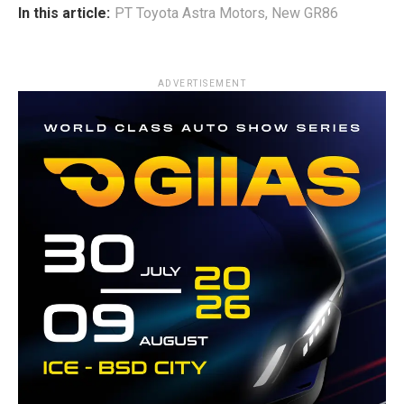
In this article:
PT Toyota Astra Motors
,
New GR86
ADVERTISEMENT