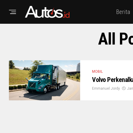
Berita
All P
MOBIL
Volvo Perkenalk
Emmanuel Jordy
Jan