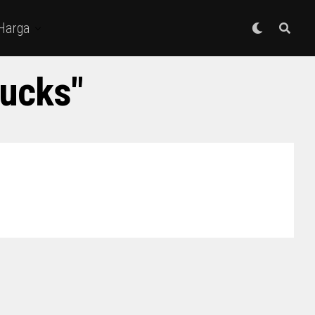
 Harga
rucks"