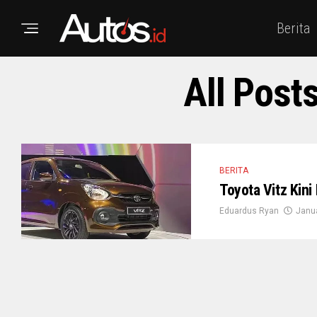
Berita
All Post
BERITA
Toyota Vitz Kin
Eduardus Ryan
Janua