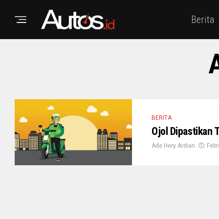
Berita
A
BERITA
Ojol Dipastikan
Ade Hery Ardian
Febr