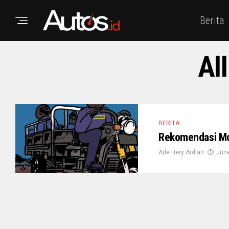
Berita
Al
BERITA
Rekomendasi Mot
Ade Hery Ardian
June