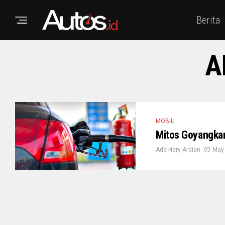
Berita
A
MOBIL
Mitos Goyangkan
Ade Hery Ardian
May 