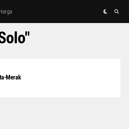
 Harga
Solo"
rta-Merak