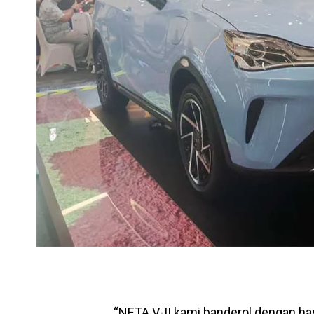
“NETA V-II kami banderol dengan har