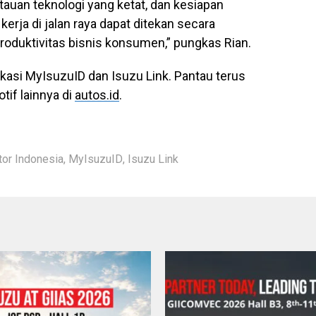
auan teknologi yang ketat, dan kesiapan
kerja di jalan raya dapat ditekan secara
roduktivitas bisnis konsumen,” pungkas Rian.
ikasi MyIsuzuID dan Isuzu Link. Pantau terus
otif lainnya di
autos.id
.
tor Indonesia
,
MyIsuzuID
,
Isuzu Link