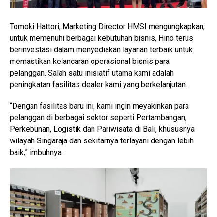
Tomoki Hattori, Marketing Director HMSI mengungkapkan,
untuk memenuhi berbagai kebutuhan bisnis, Hino terus
berinvestasi dalam menyediakan layanan terbaik untuk
memastikan kelancaran operasional bisnis para
pelanggan. Salah satu inisiatif utama kami adalah
peningkatan fasilitas dealer kami yang berkelanjutan.
“Dengan fasilitas baru ini, kami ingin meyakinkan para
pelanggan di berbagai sektor seperti Pertambangan,
Perkebunan, Logistik dan Pariwisata di Bali, khususnya
wilayah Singaraja dan sekitarnya terlayani dengan lebih
baik,” imbuhnya.