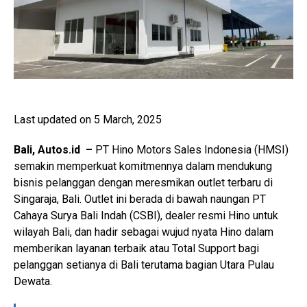
Last updated on 5 March, 2025
Bali, Autos.id –
PT Hino Motors Sales Indonesia (HMSI)
semakin memperkuat komitmennya dalam mendukung
bisnis pelanggan dengan meresmikan outlet terbaru di
Singaraja, Bali. Outlet ini berada di bawah naungan PT
Cahaya Surya Bali Indah (CSBI), dealer resmi Hino untuk
wilayah Bali, dan hadir sebagai wujud nyata Hino dalam
memberikan layanan terbaik atau Total Support bagi
pelanggan setianya di Bali terutama bagian Utara Pulau
Dewata.