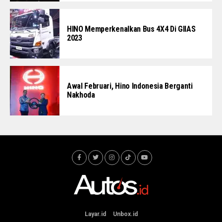
HINO Memperkenalkan Bus 4X4 Di GIIAS
2023
Awal Februari, Hino Indonesia Berganti
Nakhoda
Layar.id
Unbox.id