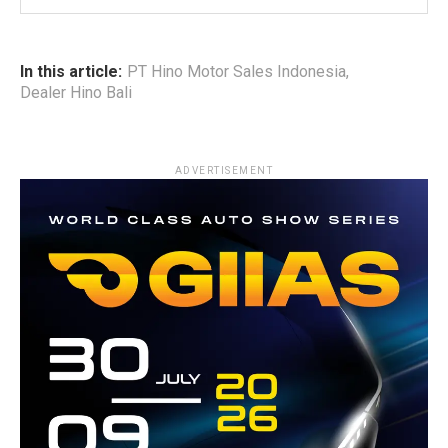
In this article:
PT Hino Motor Sales Indonesia
,
Dealer Hino Bali
ADVERTISEMENT