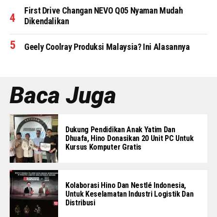
First Drive Changan NEVO Q05 Nyaman Mudah
Dikendalikan
Geely Coolray Produksi Malaysia? Ini Alasannya
Baca Juga
Dukung Pendidikan Anak Yatim Dan
Dhuafa, Hino Donasikan 20 Unit PC Untuk
Kursus Komputer Gratis
Kolaborasi Hino Dan Nestlé Indonesia,
Untuk Keselamatan Industri Logistik Dan
Distribusi