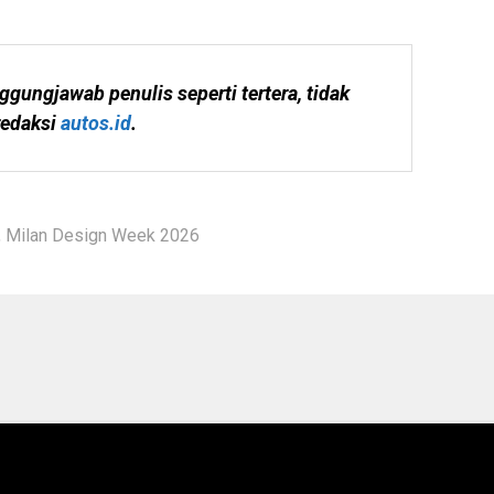
ggungjawab penulis seperti tertera, tidak 
edaksi 
autos.id
.
,
Milan Design Week 2026